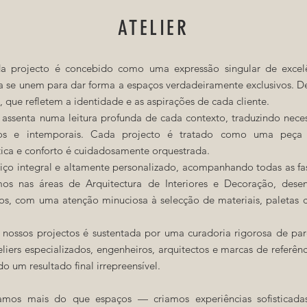
ATELIER
da projecto é concebido como uma expressão singular de excelên
ica se unem para dar forma a espaços verdadeiramente exclusivos. 
 que refletem a identidade e as aspirações de cada cliente.
ssenta numa leitura profunda de cada contexto, traduzindo nece
icados e intemporais. Cada projecto é tratado como uma peça
tica e conforto é cuidadosamente orquestrada.
ço integral e altamente personalizado, acompanhando todas as f
os nas áreas de Arquitectura de Interiores e Decoração, desenv
os, com uma atenção minuciosa à selecção de materiais, paletas cr
 nossos projectos é sustentada por uma curadoria rigorosa de par
eliers especializados, engenheiros, arquitectos e marcas de referê
 um resultado final irrepreensível.
amos mais do que espaços — criamos experiências sofisticada