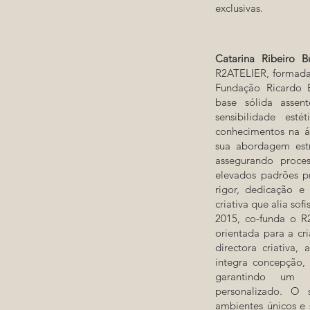
exclusivas.
Catarina Ribeiro 
R2ATELIER, formada 
Fundação Ricardo E
base sólida assen
sensibilidade es
conhecimentos na ár
sua abordagem estr
assegurando proces
elevados padrões p
rigor, dedicação e
criativa que alia so
2015, co-funda o R
orientada para a cr
directora criativa
integra concepção,
garantindo um a
personalizado. O 
ambientes únicos e 