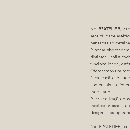
No
R2ATELIER
, ca
sensibilidade estét
pensadas ao detalhe,
A nossa abordagem a
distintos, sofist
funcionalidade, esté
Oferecemos um servi
à execução. Actuam
comerciais e efémer
mobiliário.
A concretização dos
mestres artesãos, at
design — assegurando
No R2ATELIER, cri