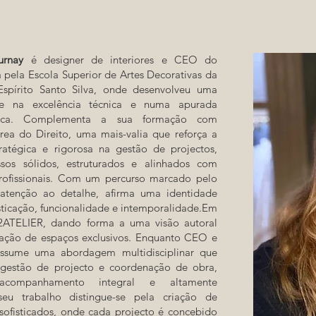
Burnay
é designer de interiores e CEO do
pela Escola Superior de Artes Decorativas da
spírito Santo Silva, onde desenvolveu uma
te na excelência técnica e numa apurada
tética. Complementa a sua formação com
ea do Direito, uma mais-valia que reforça a
atégica e rigorosa na gestão de projectos,
sos sólidos, estruturados e alinhados com
rofissionais. Com um percurso marcado pelo
 atenção ao detalhe, afirma uma identidade
fisticação, funcionalidade e intemporalidade.Em
2ATELIER, dando forma a uma visão autoral
iação de espaços exclusivos. Enquanto CEO e
, assume uma abordagem multidisciplinar que
 gestão de projecto e coordenação de obra,
companhamento integral e altamente
seu trabalho distingue-se pela criação de
sofisticados, onde cada projecto é concebido